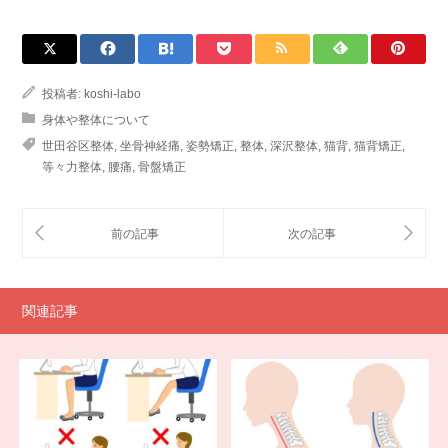
投稿者:
koshi-labo
身体や整体について
世田谷区整体
,
坐骨神経痛
,
姿勢矯正
,
整体
,
深沢整体
,
猫背
,
猫背矯正
,
等々力整体
,
腰痛
,
骨盤矯正
関連記事