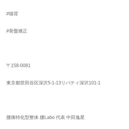
#猫背
#骨盤矯正
〒158-0081
東京都世田谷区深沢5-1-13リバティ深沢101-1
腰痛特化型整体 腰Labo 代表 中田逸星