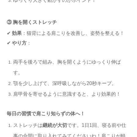
ゆっくり大きく動かすのがポイント！
③ 胸を開くストレッチ
✔
効果
：猫背による肩こりを改善し、姿勢を整える！
✔
やり方
：
両手を後ろで組み、胸を開くようにゆっくり伸ば
す。
顎を少し上げて、深呼吸しながら20秒キープ。
肩甲骨を寄せるように意識すると、より効果的！
毎日の習慣で肩こり知らずの体へ！
ストレッチは
継続が大切
です。1日1回、寝る前や仕
事の合間に取り入れてみてくださいね！肩こりが軽