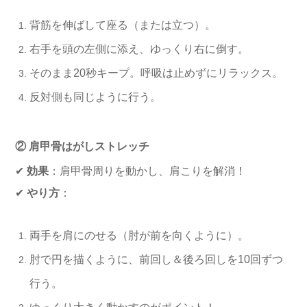
背筋を伸ばして座る（または立つ）。
右手を頭の左側に添え、ゆっくり右に倒す。
そのまま20秒キープ。呼吸は止めずにリラックス。
反対側も同じように行う。
② 肩甲骨はがしストレッチ
✔
効果
：肩甲骨周りを動かし、肩こりを解消！
✔
やり方
：
両手を肩にのせる（肘が前を向くように）。
肘で円を描くように、前回し＆後ろ回しを10回ずつ
行う。