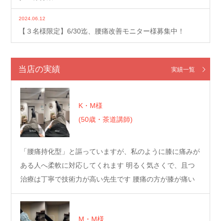
2024.06.12
【３名様限定】6/30迄、腰痛改善モニター様募集中！
当店の実績
実績一覧
K・M様
(50歳・茶道講師)
「腰痛持化型」と謳っていますが、私のように膝に痛みが
ある人へ柔軟に対応してくれます 明るく気さくで、且つ
治療は丁寧で技術力が高い先生です 腰痛の方が膝が痛い
方…
M・M様