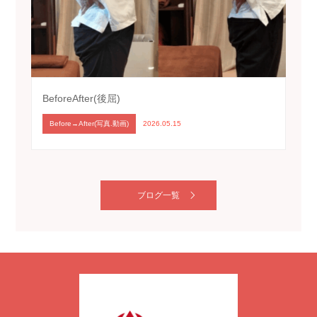
BeforeAfter(後屈)
Before→After(写真.動画)
2026.05.15
ブログ一覧