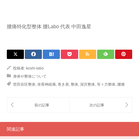
腰痛特化型整体 腰Labo 代表 中田逸星
投稿者:
koshi-labo
身体や整体について
世田谷区整体
,
坐骨神経痛
,
巻き肩
,
整体
,
深沢整体
,
等々力整体
,
腰痛
関連記事