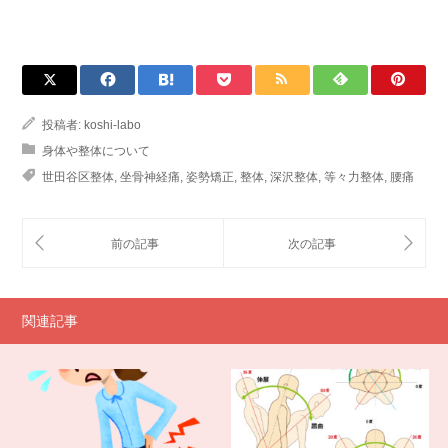
投稿者:
koshi-labo
身体や整体について
世田谷区整体
,
坐骨神経痛
,
姿勢矯正
,
整体
,
深沢整体
,
等々力整体
,
腰痛
関連記事