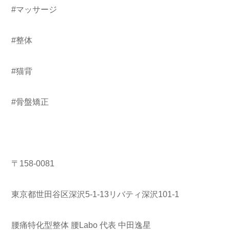
#マッサージ
#整体
#猫背
#骨盤矯正
〒158-0081
東京都世田谷区深沢5-1-13リバティ深沢101-1
腰痛特化型整体 腰Labo 代表 中田逸星