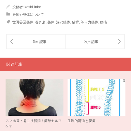
投稿者:
koshi-labo
身体や整体について
世田谷区整体
,
巻き肩
,
整体
,
深沢整体
,
猫背
,
等々力整体
,
腰痛
関連記事
スマホ首・肩こり解消！簡単セルフ
生理的湾曲と腰痛
ケア