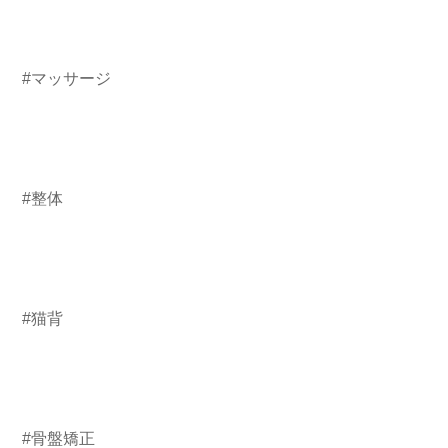
#マッサージ
#整体
#猫背
#骨盤矯正