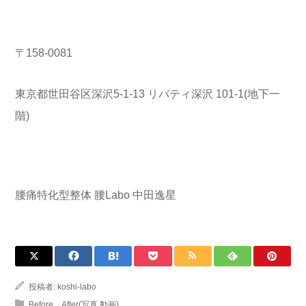
〒158-0081
東京都世田谷区深沢5-1-13 リバティ深沢 101-1(地下一
階)
腰痛特化型整体 腰Labo 中田逸星
投稿者:
koshi-labo
Before→After(写真.動画)