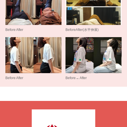
Before After
BeforeAfter(水平伸展)
Before After
Before→ After