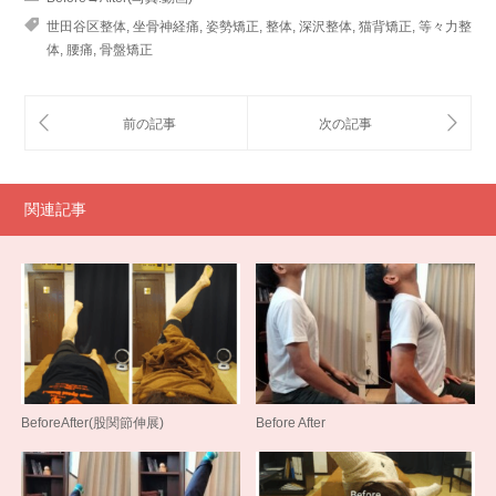
世田谷区整体
,
坐骨神経痛
,
姿勢矯正
,
整体
,
深沢整体
,
猫背矯正
,
等々力整
体
,
腰痛
,
骨盤矯正
関連記事
BeforeAfter(股関節伸展)
Before After