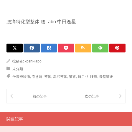
腰痛特化型整体 腰Labo 中田逸星
投稿者:
koshi-labo
未分類
坐骨神経痛
,
巻き肩
,
整体
,
深沢整体
,
猫背
,
肩こり
,
腰痛
,
骨盤矯正
関連記事