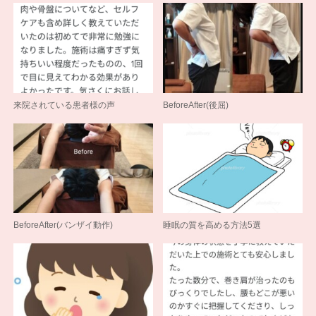
来院されている患者様の声
BeforeAfter(後屈)
BeforeAfter(バンザイ動作)
睡眠の質を高める方法5選