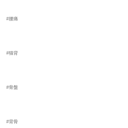
#腰痛
#猫背
#骨盤
#背骨