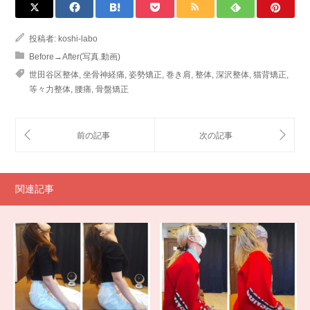
投稿者:
koshi-labo
Before→After(写真.動画)
世田谷区整体
,
坐骨神経痛
,
姿勢矯正
,
巻き肩
,
整体
,
深沢整体
,
猫背矯正
,
等々力整体
,
腰痛
,
骨盤矯正
関連記事