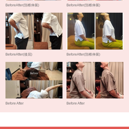
BeforeAfter(頚椎伸展)
BeforeAfter(頚椎伸展)
BeforeAfter(後屈)
BeforeAfter(頚椎伸展)
Before After
Before After