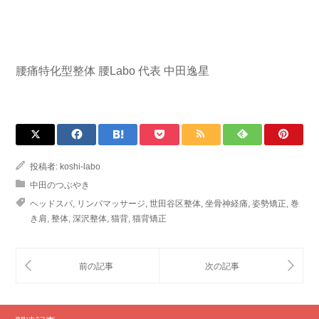
腰痛特化型整体 腰Labo 代表 中田逸星
投稿者:
koshi-labo
中田のつぶやき
ヘッドスパ
,
リンパマッサージ
,
世田谷区整体
,
坐骨神経痛
,
姿勢矯正
,
巻
き肩
,
整体
,
深沢整体
,
猫背
,
猫背矯正