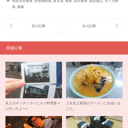
世田谷区整体
,
坐骨神経痛
,
巻き肩
,
整体
,
深沢整体
,
猫背矯正
,
等々力整
体
,
腰痛
関連記事
友人のキッチンカーにタイ料理食べ
人生史上最高のラーメンに出会いま
に行ったよ〜♪
した。