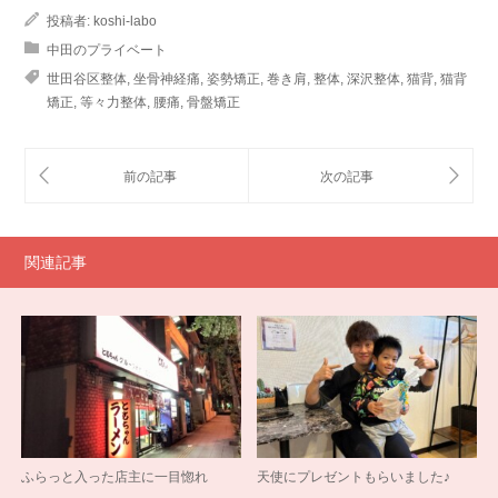
投稿者:
koshi-labo
中田のプライベート
世田谷区整体
,
坐骨神経痛
,
姿勢矯正
,
巻き肩
,
整体
,
深沢整体
,
猫背
,
猫背
矯正
,
等々力整体
,
腰痛
,
骨盤矯正
関連記事
ふらっと入った店主に一目惚れ
天使にプレゼントもらいました♪